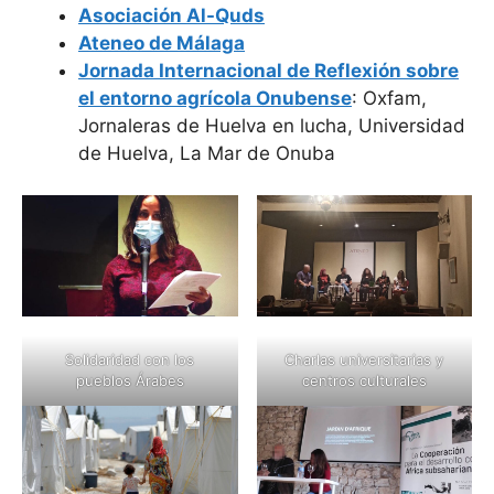
Asociación Al-Quds
Ateneo de Málaga
Jornada Internacional de Reflexión sobre
el entorno agrícola Onubense
: Oxfam,
Jornaleras de Huelva en lucha, Universidad
de Huelva, La Mar de Onuba
Solidaridad con los
Charlas universitarias y
pueblos Árabes
centros culturales