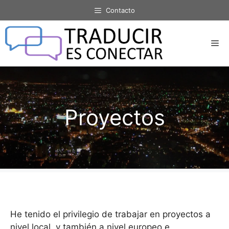
Saltar
Contacto
al
contenido
Me
Proyectos
He tenido el privilegio de trabajar en proyectos a
nivel local, y también a nivel europeo e