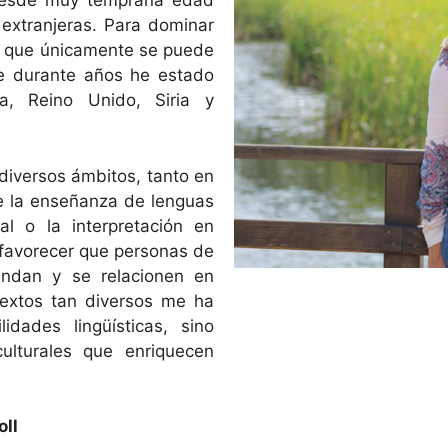
 desde muy temprana edad
 extranjeras. Para dominar
l, que únicamente se puede
que durante años he estado
ia, Reino Unido, Siria y
diversos ámbitos, tanto en
de la enseñanza de lenguas
al o la interpretación en
 favorecer que personas de
iendan y se relacionen en
textos tan diversos me ha
idades lingüísticas, sino
ulturales que enriquecen
oll