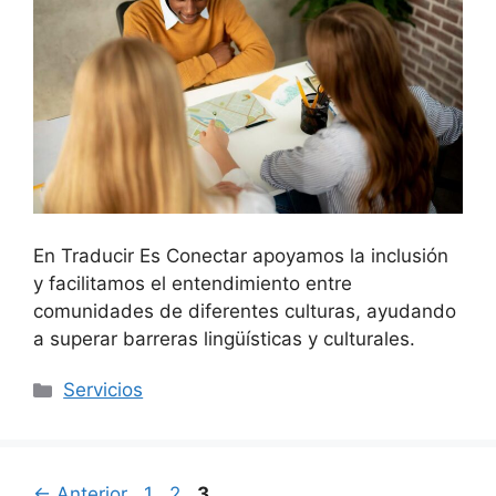
En Traducir Es Conectar apoyamos la inclusión
y facilitamos el entendimiento entre
comunidades de diferentes culturas, ayudando
a superar barreras lingüísticas y culturales.
Categorías
Servicios
Página
Página
Página
←
Anterior
1
2
3